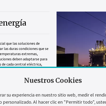
energía
cial que las soluciones de
r las duras condiciones que se
temperaturas extremas,
luciones deben adaptarse para
s de cada central eléctrica,
ectricidad.
trayectoria en la entrega de
Nuestros Cookies
de generación de energía,
, incluidas fuentes
roeléctrica y nuclear, así
ar su experiencia en nuestro sitio web, medir el ren
rina y solar.
o personalizado. Al hacer clic en "Permitir todo", us