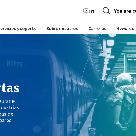
You are c
ervicios y soporte
Sobre nosotros
Carreras
Newsroo
rtas
urar el
ndustrias.
bas de
eares.