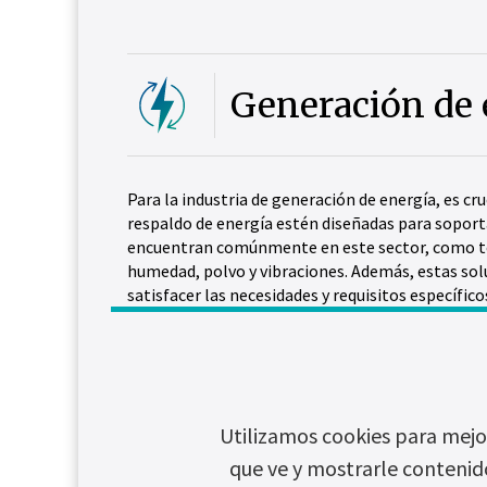
Generación de 
Para la industria de generación de energía, es cru
respaldo de energía estén diseñadas para soporta
encuentran comúnmente en este sector, como 
humedad, polvo y vibraciones. Además, estas so
satisfacer las necesidades y requisitos específico
garantizando el suministro ininterrumpido de el
Chloride tiene una gran experiencia y una sólida 
soluciones UPS personalizadas para la industria 
diseñadas para soportar todo tipo de tecnologías
convencionales como ciclo combinado, energía hid
Utilizamos cookies para mejor
como fuentes más nuevas como energía eólica ma
que ve y mostrarle contenid