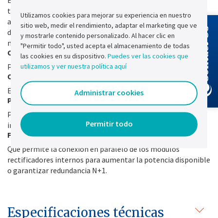
Es necesario que los sistemas estén en funcionamiento en
todo momento y que se pueda verificar. La prueba
Utilizamos cookies para mejorar su experiencia en nuestro
automática de batería valida de forma rápida y segura la
sitio web, medir el rendimiento, adaptar el marketing que ve
Contact Us
disponibilidad de la batería. No se requiere una prueba
y mostrarle contenido personalizado. Al hacer clic en
manual.
"Permitir todo", usted acepta el almacenamiento de todas
Corrector del factor de potencia
las cookies en su dispositivo.
Puedes ver las cookies que
utilizamos y ver nuestra política aquí
Para limitar las perturbaciones en la red ascendente.
Ondulación de baja tensión
En la salida y en la línea de batería.
Administrar cookies
Protección de entrada hasta IP41
Para cumplir con los requisitos de instalación de entornos
Permitir todo
industriales.
Flexibilidad de diseño
Que permite la conexión en paralelo de los módulos
rectificadores internos para aumentar la potencia disponible
o garantizar redundancia N+1.
Especificaciones técnicas