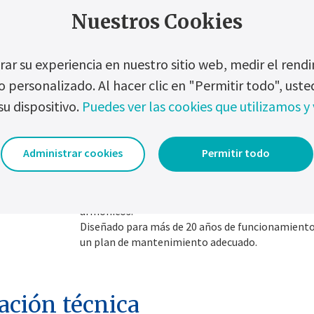
Uno de los mejores del mercado de sistemas UPS 
Nuestros Cookies
Exportación de todos los eventos grabados medi
flash USB.
ar su experiencia en nuestro sitio web, medir el ren
Memorización de la configuración electrónica c
futuras necesidades de mantenimiento.
o personalizado. Al hacer clic en "Permitir todo", us
baterías
Integración completa e innovadora con baterías
su dispositivo.
Puedes ver las cookies que utilizamos y 
(baterías de sodio metálico Chloride).
Compatibilidad total con baterías de plomo-ácid
Administrar cookies
Permitir todo
cadmio, selladas o ventiladas, y de iones de litio.
Rectificador de tiristores de 6 o 12 pulsos.
Hasta un 5 % de THDI en un sistema SCR de 12 pul
armónicos.
Diseñado para más de 20 años de funcionamient
un plan de mantenimiento adecuado.
ación técnica