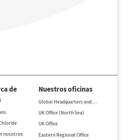
rca de
Nuestros oficinas
s
Global Headquarters and
France
mos
UK Office (North Sea)
Chloride
UK Office
n nosotros
Eastern Regional Office