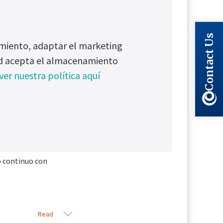
industriales.
ante una unidad
Contact Us
dimiento, adaptar el marketing
ompleta para
ted acepta el almacenamiento
 SMC/de sal
ver nuestra política aquí
o, níquel-
sos con filtros
o continuo con
Read