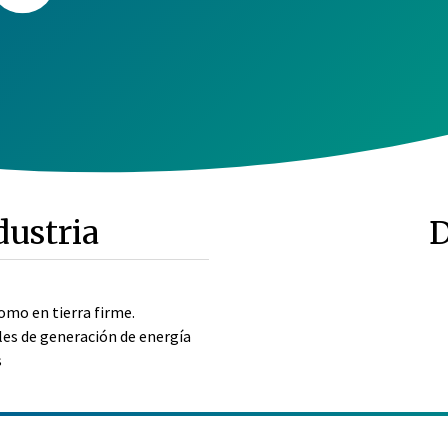
dustria
D
omo en tierra firme.
les de generación de energía
s