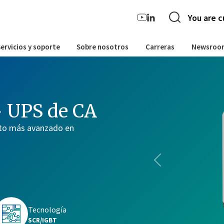
You are c
ervicios y soporte
Sobre nosotros
Carreras
Newsroo
 UPS de CA
cto más avanzado en
Previous
inales
Tecnología
0 kVA
SCR/IGBT