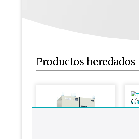
Productos heredados
C
Des
fas
for