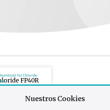
hloride FP40R
igned to provide a simple,
t and cost effective solution
Nuestros Cookies
 DC power requirements.
Type: DC UPS / Natural