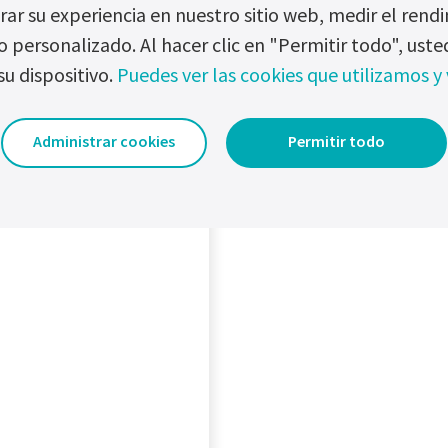
ar su experiencia en nuestro sitio web, medir el ren
cooling
o personalizado. Al hacer clic en "Permitir todo", us
Ratings: 24 to 220 Vdc | 25 to
400 A
su dispositivo.
Puedes ver las cookies que utilizamos y 
Technology: SCR
w product details
Administrar cookies
Permitir todo