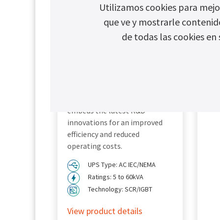
Utilizamos cookies para mejor
que ve y mostrarle contenid
de todas las cookies en 
Chloride CP60Z
Vie
Chloride® CP60Z industrial
Uninterruptible Power Supply
(UPS) system meets the latest
industrial requirements and
embeds the latest R&D
innovations for an improved
efficiency and reduced
operating costs.
UPS Type: AC IEC/NEMA
Ratings: 5 to 60kVA
Technology: SCR/IGBT
View product details