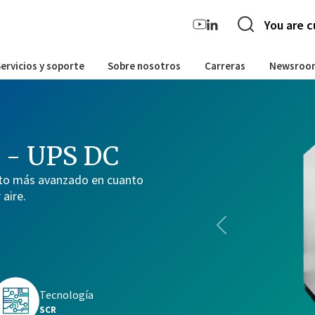
You are c
ervicios y soporte
Sobre nosotros
Carreras
Newsroo
 - UPS DC
cto más avanzado en cuanto
 aire.
Previous
Tecnología
SCR