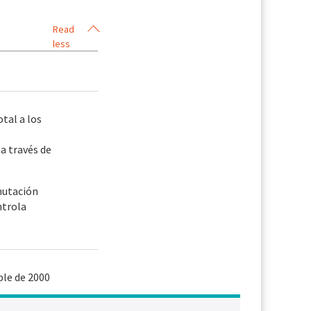
Read
less
tal a los
a través de
mutación
ntrola
ble de 2000