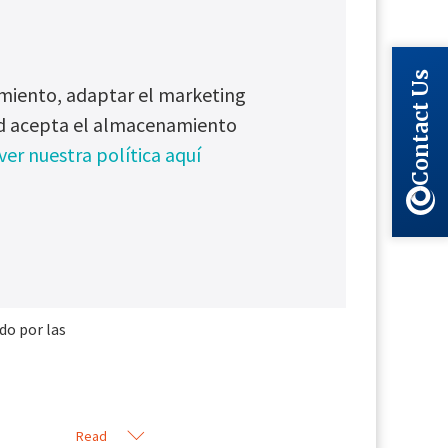
.
ante una unidad
Contact Us
dimiento, adaptar el marketing
completas para
ted acepta el almacenamiento
MC/Sal (baterías
ver nuestra política aquí
o, níquel-
o continuo con
a protección
do por las
Read