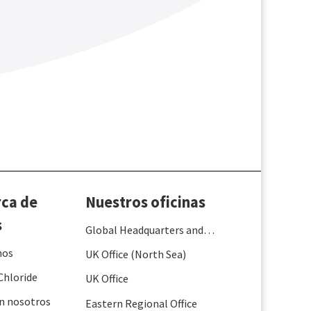
rca de
Nuestros oficinas
s
Global Headquarters and
France
mos
UK Office (North Sea)
Chloride
UK Office
n nosotros
Eastern Regional Office