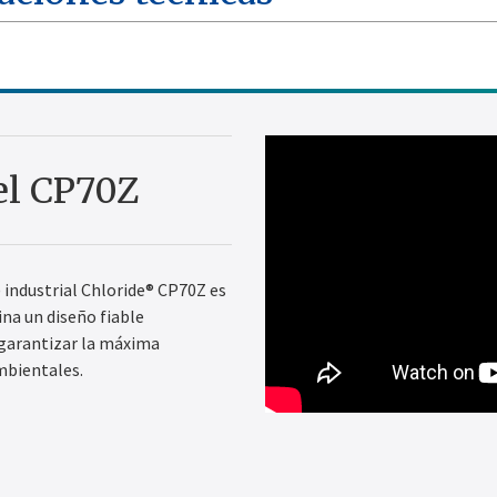
el CP70Z
 industrial Chloride® CP70Z es
na un diseño fiable
 garantizar la máxima
ambientales.