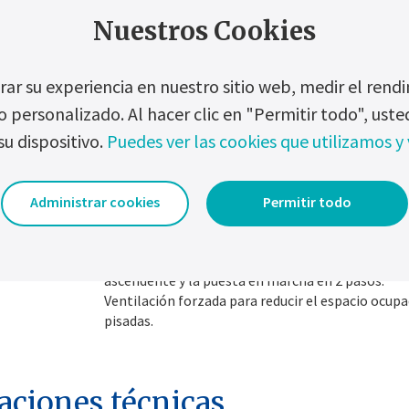
Uno de los mejores del mercado UPS industriales
Nuestros Cookies
Exportación de todos los eventos grabados medi
flash USB.
ar su experiencia en nuestro sitio web, medir el ren
Memorización de configuraciones electrónicas 
futuras necesidades de mantenimiento.
o personalizado. Al hacer clic en "Permitir todo", us
baterías
Integración completa innovadora con baterías S
su dispositivo.
Puedes ver las cookies que utilizamos y 
de cloruro metálico de sodio).
Compatibilidad total con baterías de Plomo-ácid
cadmio, selladas o ventiladas y de Ion-Litio.
Administrar cookies
Permitir todo
Diseñado para más de 20 años de funcionamient
un plan de mantenimiento adecuado.
da
Reducido ≤ 10xIn para evitar sobredimensionar l
ascendente y la puesta en marcha en 2 pasos.
Ventilación forzada para reducir el espacio ocupa
pisadas.
aciones técnicas