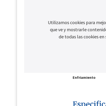
Acceso USB
Utilizamos cookies para mejor
que ve y mostrarle contenid
Compatibilidad de 
de todas las cookies en 
Tiempo de vida
Corriente de entra
Enfriamiento
Especific