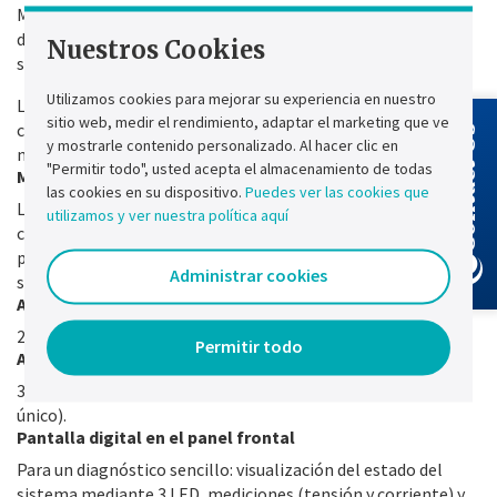
Mayor duración de la batería para garantizar la continuidad
del servicio mientras se espera la intervención humana en el
Nuestros Cookies
sitio.
Utilizamos cookies para mejorar su experiencia en nuestro
La resistencia de calentamiento que evita la formación de
sitio web, medir el rendimiento, adaptar el marketing que ve
condensación en el interior del armario instalado en el
Contact Us
y mostrarle contenido personalizado. Al hacer clic en
mástil del aerogenerador.
"Permitir todo", usted acepta el almacenamiento de todas
Monitoreo automático de la batería
las cookies en su dispositivo.
Puedes ver las cookies que
La prueba periódica de la batería mantiene la batería en
utilizamos y ver nuestra política aquí
condiciones ideales de funcionamiento verificando
periódicamente su estado e informando al operador si se
Administrar cookies
supera el umbral de falla.
Autonomía
2 horas de autonomía en configuración estándar.
Permitir todo
Alarmas
3 alarmas disponibles en contactos secos (interruptor
único).
Pantalla digital en el panel frontal
Para un diagnóstico sencillo: visualización del estado del
sistema mediante 3 LED, mediciones (tensión y corriente) y