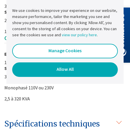
3 phases 400V ou 1 phase 230V
We use cookies to improve your experience on our website,
Sortie
measure performance, tailor the marketing you see and
Contact Us
24 / 48 / 110 / 220 V
show you personalised content. By clicking ‘Allow All’, you
consent to the storing of all cookies on your device. You can
16...1000 A
see the cookies we use and
view our policy here
.
Onduleurs DC/AC Nucléaires
Manage Cookies
Entée
110 Vcc / 220 Vcc
Sortie
Allow All
3 phases 220 V ou 400 V
Monophasé 110V ou 230V
2,5 à 320 KVA
Spécifications techniques