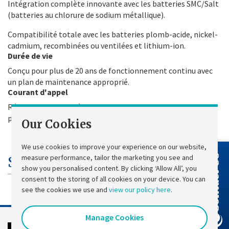
Intégration complète innovante avec les batteries SMC/Salt
(batteries au chlorure de sodium métallique).
Compatibilité totale avec les batteries plomb-acide, nickel-
cadmium, recombinées ou ventilées et lithium-ion.
Durée de vie
Conçu pour plus de 20 ans de fonctionnement continu avec
un plan de maintenance approprié.
Courant d'appel
Réduit ≤ 10xIn pour éviter le surdimensionnement de la
protection en amont et le démarrage en 2 étapes.
Our Cookies
We use cookies to improve your experience on our website,
measure performance, tailor the marketing you see and
Contact Us
Spécifications techniques
show you personalised content. By clicking ‘Allow All’, you
consent to the storing of all cookies on your device. You can
see the cookies we use and
view our policy here
.
Manage Cookies