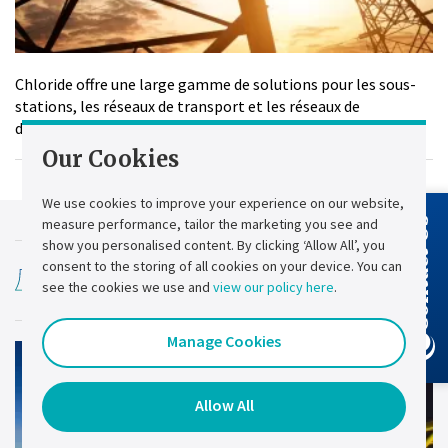
Chloride offre une large gamme de solutions pour les sous-
stations, les réseaux de transport et les réseaux de
distribution.
Our Cookies
We use cookies to improve your experience on our website,
measure performance, tailor the marketing you see and
Contact Us
show you personalised content. By clicking ‘Allow All’, you
consent to the storing of all cookies on your device. You can
Pétrole et gaz
see the cookies we use and
view our policy here
.
Manage Cookies
Allow All