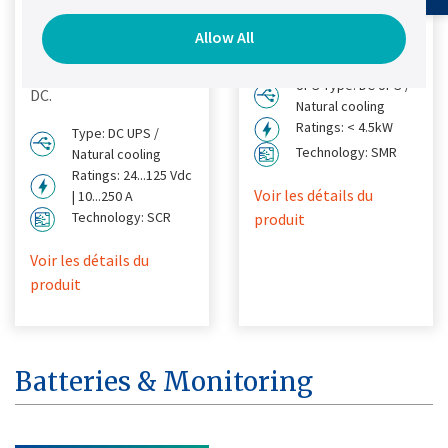
simple, rapide et
besoins d'alimentation
Allow All
économique pour les
CC.
besoins d'alimentation
UPS Type: DC UPS /
DC.
Natural cooling
Ratings: < 4.5kW
Type: DC UPS /
Technology: SMR
Natural cooling
Ratings: 24...125 Vdc
Voir les détails du
| 10...250 A
Technology: SCR
produit
Voir les détails du
produit
Batteries & Monitoring