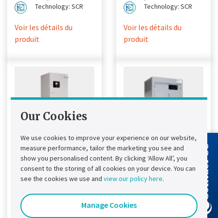
Technology: SCR
Technology: SCR
Voir les détails du
Voir les détails du
produit
produit
Our Cookies
We use cookies to improve your experience on our website,
measure performance, tailor the marketing you see and
Contact Us
show you personalised content. By clicking ‘Allow All’, you
Chloride®
Chloride®
consent to the storing of all cookies on your device. You can
FP50R UPS DC
FP20R UPS DC
see the cookies we use and
view our policy here
.
Chloride® FP50R DC
Conçu pour fournir une
Manage Cookies
UPS est conçu pour
solution simple, rapide
fournir une solution
et économique aux