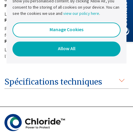
Contact Us
show you personalised content. By clicking ‘Allow All’, you
Protection permanente contre les courts-circuits
consent to the storing of all cookies on your device. You can
see the cookies we use and
view our policy here
.
La gamme Ultra accepte les courts-circuits permanents
Protection par fusible d'entrée
Pour des raisons de sécurité, la gamme Ultra est équipée d'un
Manage Cookies
fusible d'entrée
Protection contre l'inversion de polarité en entrée
Allow All
La gamme Ultra est équipée d'une protection contre
l'inversion de polarité en entrée
Spécifications techniques