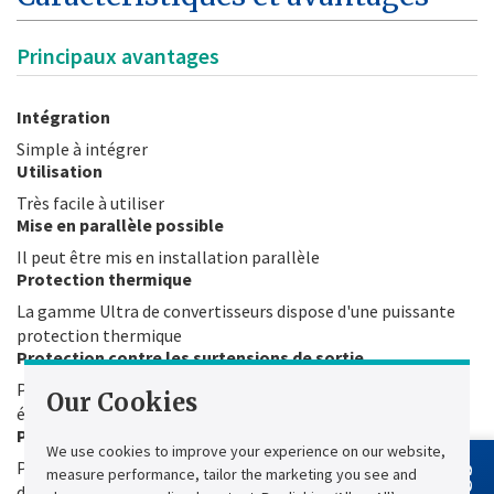
Principaux avantages
Intégration
Simple à intégrer
Utilisation
Très facile à utiliser
Mise en parallèle possible
Il peut être mis en installation parallèle
Protection thermique
La gamme Ultra de convertisseurs dispose d'une puissante
protection thermique
Protection contre les surtensions de sortie
Pour éviter les surtensions de sortie, la gamme Ultra est
Our Cookies
équipée d'une protection
Protection de limitation du courant de sortie
We use cookies to improve your experience on our website,
Pour des raisons de sécurité, la gamme Ultra est équipée
measure performance, tailor the marketing you see and
d'une protection de limitation de courant de sortie