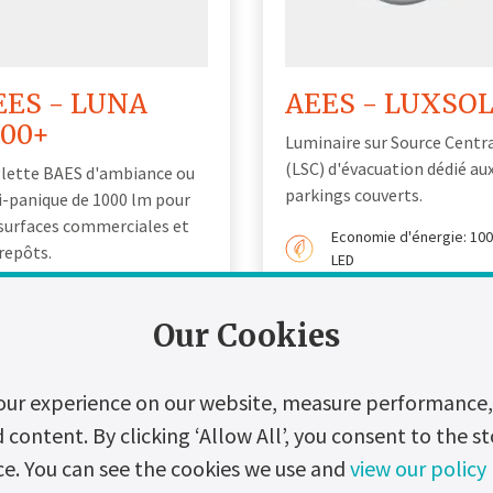
EES - LUNA
AEES - LUXSO
000+
Luminaire sur Source Centr
(LSC) d'évacuation dédié au
lette BAES d'ambiance ou
parkings couverts.
i-panique de 1000 lm pour
 surfaces commerciales et
Economie d'énergie: 10
repôts.
LED
Etanche & résistant: IP67
Flux lumineux: 1000 Lm
IK10
Etanche & résistant: IP64 &
Our Cookies
Faible consommation: < 
IK07
W
Encastrable: Kit faux-plafond
Voir les détails du produi
our experience on our website, measure performance, 
r les détails du produit
ontent. By clicking ‘Allow All’, you consent to the st
ce. You can see the cookies we use and
view our policy