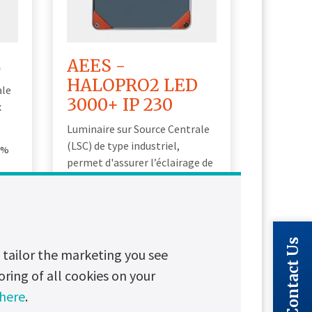
L
AEES -
HALOPRO2 LED
ale
3000+ IP 230
x
Luminaire sur Source Centrale
(LSC) de type industriel,
0%
permet d'assurer l’éclairage de
sécurité des bâtiments de
 /
grandes surfaces et de grandes
0.9
hauteurs.
Puissance d'éclairage: 3000
Contact Us
t
tailor the marketing you see
lm
Eclairage: Faisceau large à
oring of all cookies on your
120°
 here
.
Etanchéité: IP66