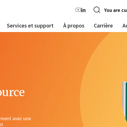
You are cu
Services et support
À propos
Carrière
A
ource
onnent avec une
nt.