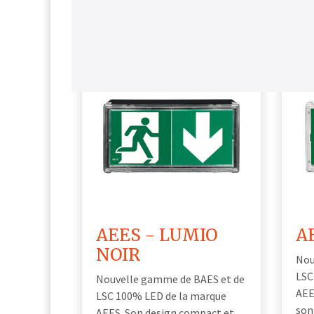
AEES - LUMIO
A
NOIR
Nou
LSC
Nouvelle gamme de BAES et de
AEE
LSC 100% LED de la marque
son
AEES. Son design compact et