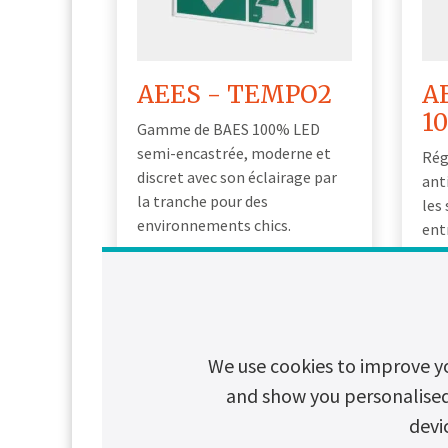
AEES - TEMPO2
A
1
Gamme de BAES 100% LED
semi-encastrée, moderne et
Rég
discret avec son éclairage par
ant
la tranche pour des
les
environnements chics.
ent
Economie: 100% LED
Rapide et facile à installer: 5
minutes
Plafond ou en saillie: Avec
son accessoire
We use cookies to improve y
Voi
Voir les détails du produit
and show you personalised c
devi