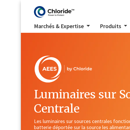
Marchés & Expertise
Produits
Luminaires sur S
Centrale
Les luminaires sur sources centrales foncti
batterie déportée sur la source les alimenta