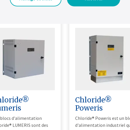
hloride®
Chloride®
umeris
Poweris
 blocs d'alimentation
Chloride® Poweris est un bl
oride® LUMERIS sont des
d'alimentation industriel q