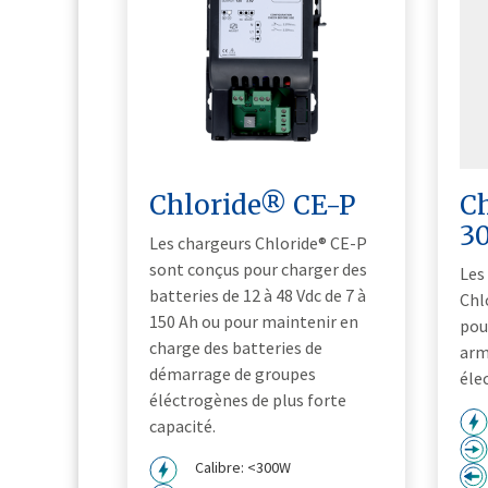
Chloride® CE-P
C
3
Les chargeurs Chloride® CE-P
sont conçus pour charger des
Les
batteries de 12 à 48 Vdc de 7 à
Chl
150 Ah ou pour maintenir en
pou
charge des batteries de
arm
démarrage de groupes
éle
éléctrogènes de plus forte
capacité.
Calibre: <300W