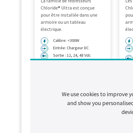
La famille de redresseurs
Les
Chloride® Ultra est conçue
Chl
pour être installée dans une
pou
armoire ou un tableau
arm
électrique.
éle
Calibre: <300W
Entrée: Chargeur DC
Sortie : 12, 24, 48 Vdc
Voir les détails du produit
Voi
We use cookies to improve y
and show you personalised c
Coffrets d'énergie
devi