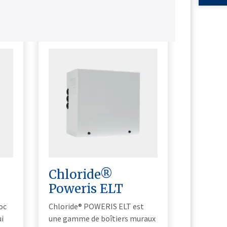
Chloride®
Poweris ELT
oc
Chloride® POWERIS ELT est
ui
une gamme de boîtiers muraux