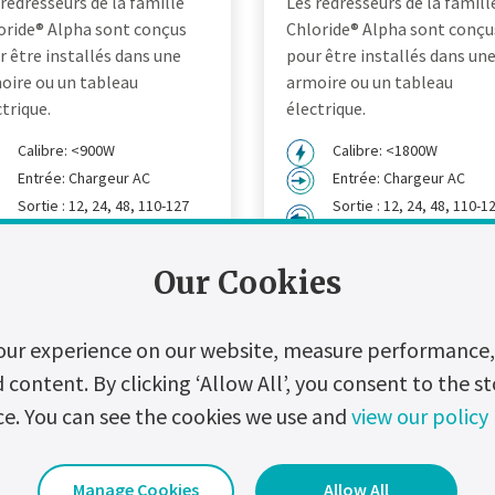
 redresseurs de la famille
Les redresseurs de la famill
oride® Alpha sont conçus
Chloride® Alpha sont conçu
r être installés dans une
pour être installés dans un
oire ou un tableau
armoire ou un tableau
ctrique.
électrique.
Calibre: <900W
Calibre: <1800W
Entrée: Chargeur AC
Entrée: Chargeur AC
Sortie : 12, 24, 48, 110-127
Sortie : 12, 24, 48, 110-1
Vdc
220 Vdc
r les détails du produit
Voir les détails du produi
Our Cookies
our experience on our website, measure performance, 
ontent. By clicking ‘Allow All’, you consent to the st
ce. You can see the cookies we use and
view our policy
Manage Cookies
Allow All