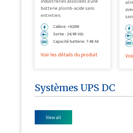
industrielles associées à une
ali
batterie plomb-acide sans
ave
entretien.
san
Calibre: <620W
Sortie : 24/48 Vdc
Capacité batterie: 7-48 Ah
Voir les détails du produit
Voi
Systèmes UPS DC
View all