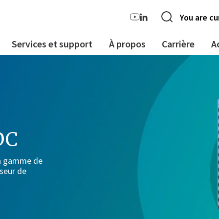
You are cu
Services et support
À propos
Carrière
A
DC
la gamme de
seur de