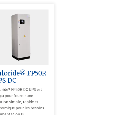
hloride® FP50R
PS DC
oride® FP50R DC UPS est
çu pour fournir une
ution simple, rapide et
nomique pour les besoins
limentation DC.