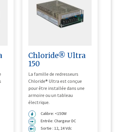
a
Chloride® Ultra
150
e
La famille de redresseurs
s
Chloride® Ultra est conçue
e
pour être installée dans une
armoire ou un tableau
électrique.
Calibre: <150W
Entrée: Chargeur DC
Sortie : 12, 24 Vdc