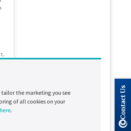
e
s
e
27,
t
Contact Us
tailor the marketing you see
oring of all cookies on your
 here
.