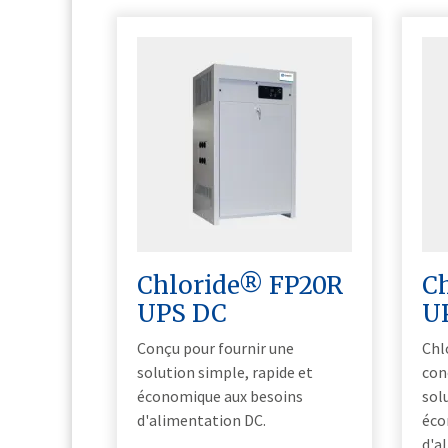
Chloride® FP20R
C
UPS DC
U
Conçu pour fournir une
Chl
solution simple, rapide et
con
économique aux besoins
sol
d'alimentation DC.
éco
d'a