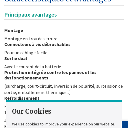
Principaux avantages
Montage
Montage en trou de serrure
Connecteurs à vis débrochables
Pour un câblage facile
Sortie dual
Avec le courant de la batterie
Protection intégrée contre les pannes et les
dysfonctionnements
(surcharge, court-circuit, inversion de polarité, surtension de
sortie, emballement thermique...)
Refroidissement
Refroidissement par convection naturelle
Our Cookies
Température de fonctionnement
Jusqu'à 50°C
We use cookies to improve your experience on our website,
Programmation facile