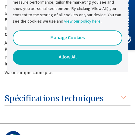
measure performance, tailor the marketing you see and
Contact Us
Par interrupteurs (mode de fonctionnement, type de
show you personalised content. By clicking ‘Allow All’, you
batterie)
consent to the storing of all cookies on your device. You can
Fonction Boost
see the cookies we use and
view our policy here
.
Intégré pour une charge rapide de la batterie
Contact sec
Manage Cookies
Arrêt statique sur contact sec
Possibilité de réglage de la tension et du courant
Allow All
Par potentiomètre externe
Interface avec la supervision Quartz
Via un simple câble plat
Spécifications techniques