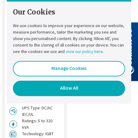
Our Cookies
We use cookies to improve your experience on our website,
measure performance, tailor the marketing you see and
Contact Us
Chloride®
show you personalised content. By clicking ‘Allow All’, you
consent to the storing of all cookies on your device. You can
CP70i Onduleur
see the cookies we use and
view our policy here
.
DC/AC
CP comme produit
Manage Cookies
personnalisé. Le
produit le plus avancé
Allow All
en termes de
possibilités.
UPS Type: DC/AC
IEC/UL
Ratings: 5 to 320
kVA
Technology: IGBT