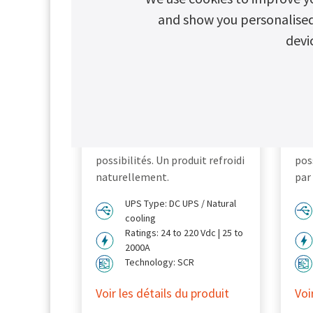
and show you personalised c
devi
Chloride® CP70R
C
UPS DC
C
CP comme produit
CP 
personnalisé. Le produit le plus
per
avancé en termes de
ava
possibilités. Un produit refroidi
poss
naturellement.
par 
UPS Type: DC UPS / Natural
cooling
Ratings: 24 to 220 Vdc | 25 to
2000A
Technology: SCR
Voir les détails du produit
Voi