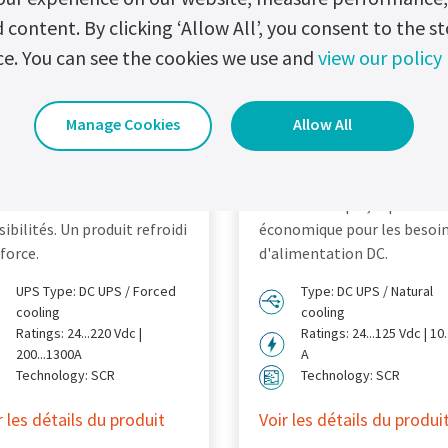
ontent. By clicking ‘Allow All’, you consent to the st
ce. You can see the cookies we use and
view our policy
hloride®
Chloride® FP5
P70RC UPS DC
UPS DC
Manage Cookies
Allow All
comme produit
Chloride® FP50R DC UPS es
sonnalisé. Le produit le plus
conçu pour fournir une
ncé en termes de
solution simple, rapide et
ibilités. Un produit refroidi
économique pour les besoi
force.
d'alimentation DC.
UPS Type: DC UPS / Forced
Type: DC UPS / Natural
cooling
cooling
Ratings: 24...220 Vdc |
Ratings: 24...125 Vdc | 10.
200...1300A
A
Technology: SCR
Technology: SCR
r les détails du produit
Voir les détails du produi