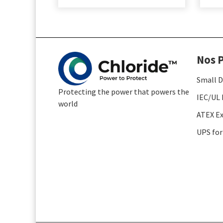
Nos P
Small D
Protecting the power that powers the
IEC/UL 
world
ATEX Ex
UPS for