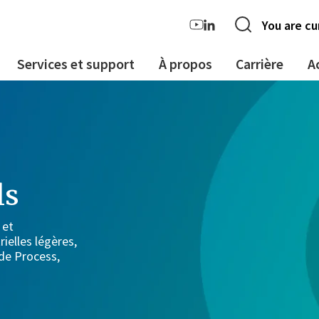
You are cu
Services et support
À propos
Carrière
A
ls
 et
rielles légères,
 de Process,