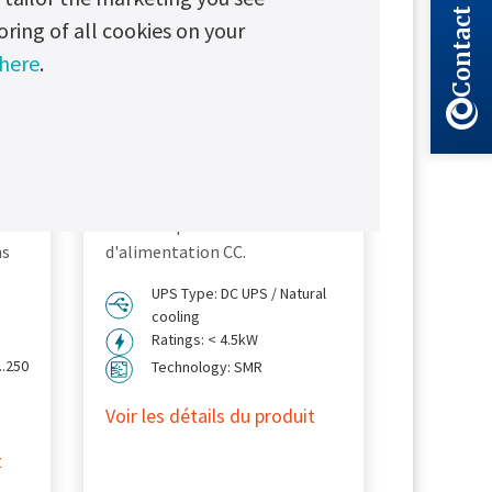
Contact Us
oring of all cookies on your
 here
.
0R
Chloride® FP20R
UPS DC
t
Conçu pour fournir une
solution simple, rapide et
économique aux besoins
ns
d'alimentation CC.
UPS Type: DC UPS / Natural
cooling
Ratings: < 4.5kW
..250
Technology: SMR
Voir les détails du produit
t