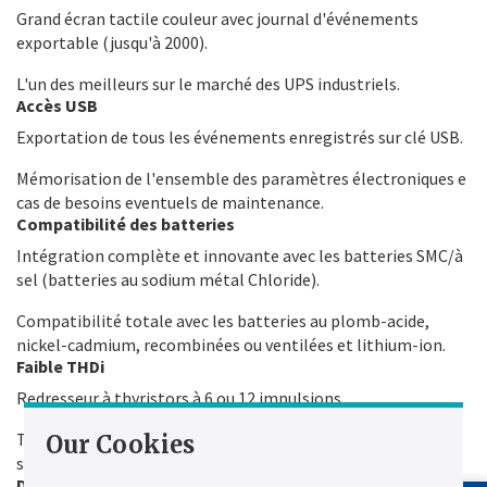
Grand écran tactile couleur avec journal d'événements
exportable (jusqu'à 2000).
L'un des meilleurs sur le marché des UPS industriels.
Accès USB
Exportation de tous les événements enregistrés sur clé USB.
Mémorisation de l'ensemble des paramètres électroniques e
cas de besoins eventuels de maintenance.
Compatibilité des batteries
Intégration complète et innovante avec les batteries SMC/à
sel (batteries au sodium métal Chloride).
Compatibilité totale avec les batteries au plomb-acide,
nickel-cadmium, recombinées ou ventilées et lithium-ion.
Faible THDi
Redresseur à thyristors à 6 ou 12 impulsions.
Taux de distorsion harmonique (THDI) jusqu'à 5 % dans un
Our Cookies
système SCR à 12 impulsions avec filtres harmoniques.
Durée de vie