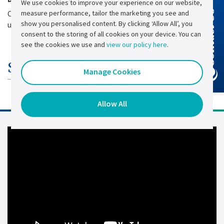
We use cookies to improve your experience on our website,
measure performance, tailor the marketing you see and
Contact Us
Conçu pour plus de 20 ans de fonctionnement continu avec
show you personalised content. By clicking ‘Allow All’, you
un plan de maintenance approprié.
consent to the storing of all cookies on your device. You can
see the cookies we use and
view our policy here
.
Spécifications techniques
Manage Cookies
Allow All