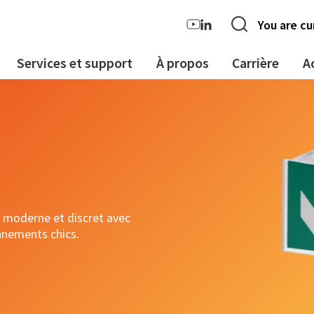
You are cu
Services et support
À propos
Carrière
A
moderne et discret avec
onnements chics.