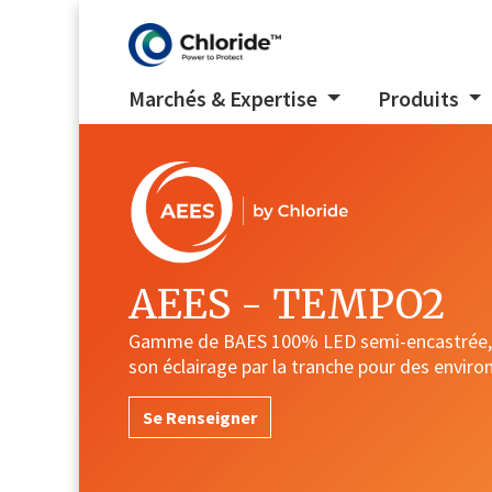
Marchés & Expertise
Produits
AEES - TEMPO2
Gamme de BAES 100% LED semi-encastrée, 
son éclairage par la tranche pour des envir
Se Renseigner