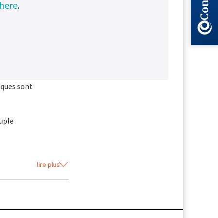
 here
.
moins
iques sont
ouple
lire plus