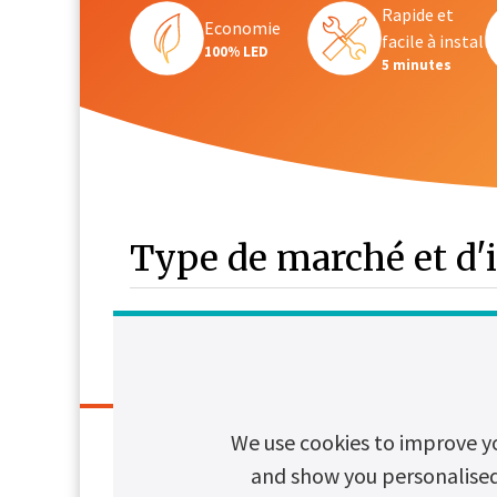
Rapide et
Economie
facile à install
100% LED
5 minutes
Type de marché et d'
Hôtels
Restaurants
Gares
Aéoroports
We use cookies to improve y
and show you personalised c
Caractéri