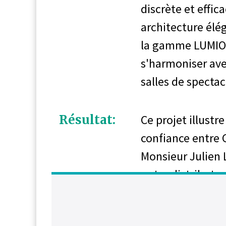
discrète et effic
architecture élé
la gamme LUMIO 
s'harmoniser ave
salles de spectac
Résultat:
Ce projet illustr
confiance entre C
Monsieur Julien 
notre distributeu
travail d'équipe 
installation d'en