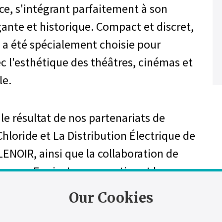
ace, s'intégrant parfaitement à son
gante et historique. Compact et discret,
a été spécialement choisie pour
c l'esthétique des théâtres, cinémas et
le.
e le résultat de nos partenariats de
hloride et La Distribution Électrique de
LENOIR, ainsi que la collaboration de
r avec Engie. Leur expertise et leur
ont été essentiels à la réussite de cette
Our Cookies
vergure.