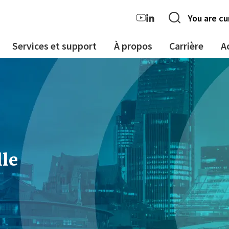
You are cu
Services et support
À propos
Carrière
A
lle