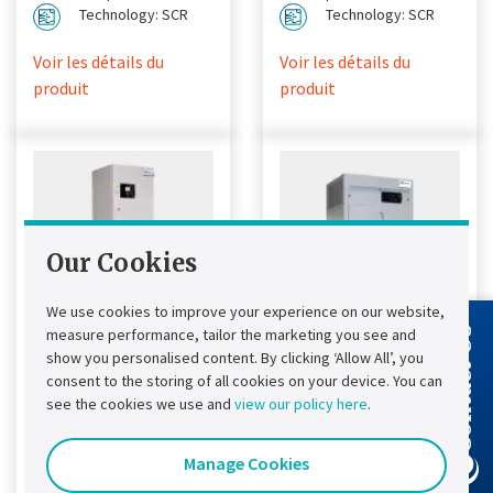
Technology: SCR
Technology: SCR
Voir les détails du
Voir les détails du
produit
produit
Our Cookies
We use cookies to improve your experience on our website,
measure performance, tailor the marketing you see and
Contact Us
show you personalised content. By clicking ‘Allow All’, you
Chloride®
Chloride®
consent to the storing of all cookies on your device. You can
FP50R UPS DC
FP20R UPS DC
see the cookies we use and
view our policy here
.
Chloride® FP50R DC
Conçu pour fournir une
Manage Cookies
UPS est conçu pour
solution simple, rapide
fournir une solution
et économique aux