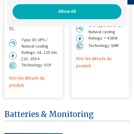
simple, rapide et
besoins d'alimentation
Allow All
économique pour les
CC.
besoins d'alimentation
UPS Type: DC UPS /
DC.
Natural cooling
Ratings: < 4.5kW
Type: DC UPS /
Technology: SMR
Natural cooling
Ratings: 24...125 Vdc
Voir les détails du
| 10...250 A
Technology: SCR
produit
Voir les détails du
produit
Batteries & Monitoring