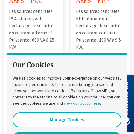
AEES - PCC
AEES - EPP
Les sources centrales
Les sources centrales
PCC alimentent
EPP alimentent
l'éclairage de sécurité
l'éclairage de sécurité
en courant alternatif.
en courant continu.
Puissance : 600 VA à 25
Puissance : 100 W à 9.5
kVA.
kW.
Tests périodiques:
Tests périodiques:
Our Cookies
Entretien
Entretien
permanent et
permanent et
règlementaire
règlementaire
We use cookies to improve your experience on our website,
Autonomie: 1h ou 6h
Autonomie: 1h ou 6h
measure performance, tailor the marketing you see and
Contact Us
show you personalised content. By clicking ‘Allow All’, you
Optimisation des
Optimisation des
consent to the storing of all cookies on your device. You can
batteries: Réglages
batteries: Réglages
see the cookies we use and
view our policy here
.
en usine
en usine
Voir les détails du
Voir les détails du
Manage Cookies
produit
produit