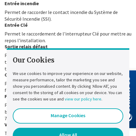
Entrée incendie
Permet de raccorder le contact incendie du Système de
Sécurité Incendie (SSI).
Entrée Clé
Permet le raccordement de l'interrupteur Clé pour mettre au
repos l'installation.
Sortie relais défaut
Permet le report à distance de l'information défaut de la
Our Cookies
télécommande (au moins un bloc raccordé sur la
télécommande présente un défaut).
We use cookies to improve your experience on our website,
Compatibilité avec blocs Bi-fonction et DBR
measure performance, tailor the marketing you see and
Contact Us
Permet reprendre toutes les fonctions avec des blocs Bi-
show you personalised content. By clicking ‘Allow All’, you
fonction et DBR.
consent to the storing of all cookies on your device. You can
Foncteur répéteur
see the cookies we use and
view our policy here
.
Fonction répéteur permettant le pilotage de plus de 400
blocs ou de répéter le signal si la longueur de fil dépasse
Manage Cookies
700m.
Visibilité+
Télécommande compatible avec les blocs ayant la
Allow All