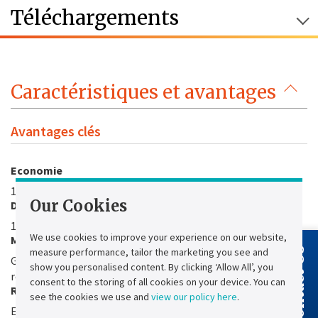
Téléchargements
Caractéristiques et avantages
Avantages clés
Economie
100% LED
Our Cookies
Dimensions
124mm x 122mm x 74mm
We use cookies to improve your experience on our website,
Maintenance
measure performance, tailor the marketing you see and
Contact Us
Gamme 100% SATI : tests réglementaires périodiques sont
show you personalised content. By clicking ‘Allow All’, you
réalisés automatiquement par les blocs
consent to the storing of all cookies on your device. You can
Recyclable
see the cookies we use and
view our policy here
.
Entièrement démontable et recyclable