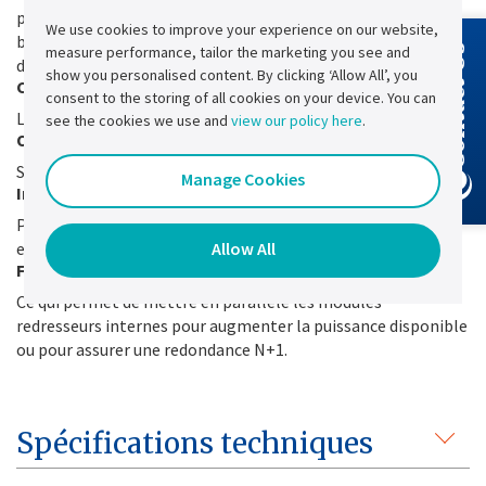
permanence et pouvoir le vérifier. Le test automatique de la
We use cookies to improve your experience on our website,
batterie valide rapidement et en toute sécurité la
measure performance, tailor the marketing you see and
Contact Us
disponibilité de la batterie. Aucun test manuel n'est requis.
show you personalised content. By clicking ‘Allow All’, you
Correcteur de facteur de puissance
consent to the storing of all cookies on your device. You can
Limiter les perturbations sur le réseau amont.
see the cookies we use and
view our policy here
.
Ondulation basse tension
Sur la sortie et sur la ligne de batterie.
Manage Cookies
Indice de protection jusqu'à IP41
Pour répondre aux exigences d'installation des
Allow All
environnements industriels.
Flexibilité de conception
Ce qui permet de mettre en parallèle les modules
redresseurs internes pour augmenter la puissance disponible
ou pour assurer une redondance N+1.
Spécifications techniques