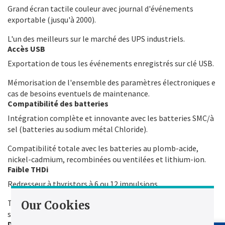
Grand écran tactile couleur avec journal d'événements
exportable (jusqu'à 2000).
L'un des meilleurs sur le marché des UPS industriels.
Accès USB
Exportation de tous les événements enregistrés sur clé USB.
Mémorisation de l'ensemble des paramètres électroniques e
cas de besoins eventuels de maintenance.
Compatibilité des batteries
Intégration complète et innovante avec les batteries SMC/à
sel (batteries au sodium métal Chloride).
Compatibilité totale avec les batteries au plomb-acide,
nickel-cadmium, recombinées ou ventilées et lithium-ion.
Faible THDi
Redresseur à thyristors à 6 ou 12 impulsions.
Taux de distorsion harmonique (THDI) jusqu'à 5 % dans un
Our Cookies
système SCR à 12 impulsions avec filtres harmoniques.
Durée de vie