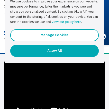
We use cookies to improve your experience on our website,
measure performance, tailor the marketing you see and
Contact Us
Conçu pour plus de 20 ans de fonctionnement continu avec
show you personalised content. By clicking ‘Allow All’, you
un plan de maintenance approprié.
consent to the storing of all cookies on your device. You can
see the cookies we use and
view our policy here
.
Spécifications techniques
Manage Cookies
Allow All