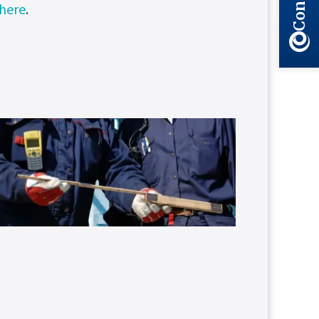
 here
.