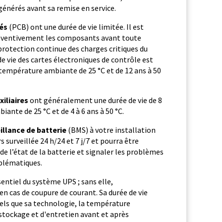
énérés avant sa remise en service.
més
(PCB) ont une durée de vie limitée. Il est
ventivement les composants avant toute
 protection continue des charges critiques du
 de vie des cartes électroniques de contrôle est
température ambiante de 25 °C et de 12 ans à 50
iliaires
ont généralement une durée de vie de 8
ante de 25 °C et de 4 à 6 ans à 50 °C.
illance de batterie
(BMS) à votre installation
rs surveillée 24 h/24 et 7 j/7 et pourra être
 de l’état de la batterie et signaler les problèmes
oblématiques.
entiel du système UPS ; sans elle,
en cas de coupure de courant. Sa durée de vie
tels que sa technologie, la température
stockage et d'entretien avant et après