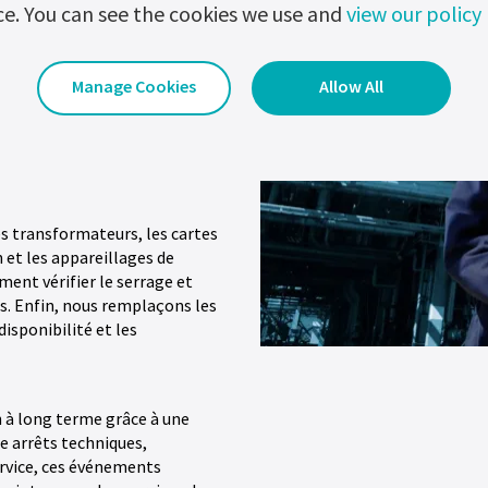
ce. You can see the cookies we use and
view our policy
Manage Cookies
Allow All
ormances de votre équipement.
es millions. Les techniciens
blèmes et réparent toutes les
s transformateurs, les cartes
 et les appareillages de
nt vérifier le serrage et
s. Enfin, nous remplaçons les
disponibilité et les
n à long terme grâce à une
e arrêts techniques,
ervice, ces événements