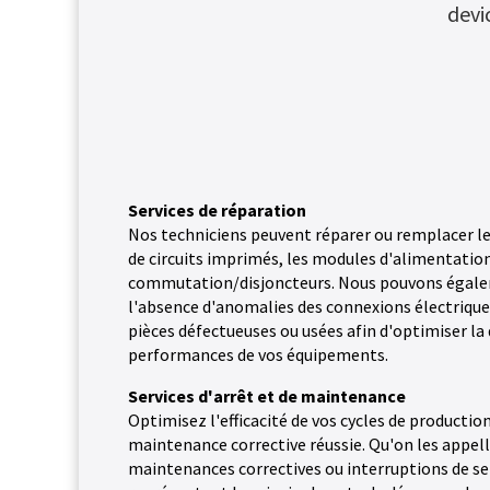
devi
Prolongez la durée de vie et optimisez les perf
Une panne d'équipement électrique peut coûter d
de Chloride® diagnostiquent rapidement les pro
marques et tous les modèles.
Services de réparation
Nos techniciens peuvent réparer ou remplacer le
de circuits imprimés, les modules d'alimentation
commutation/disjoncteurs. Nous pouvons égaleme
l'absence d'anomalies des connexions électrique
pièces défectueuses ou usées afin d'optimiser la 
performances de vos équipements.
Services d'arrêt et de maintenance
Optimisez l'efficacité de vos cycles de productio
maintenance corrective réussie. Qu'on les appell
maintenances correctives ou interruptions de s